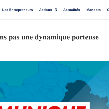
Les Entrepreneurs
Actions
Actualités
Mandats
C
𝐨𝐧𝐬 𝐩𝐚𝐬 𝐮𝐧𝐞 𝐝𝐲𝐧𝐚𝐦𝐢𝐪𝐮𝐞 𝐩𝐨𝐫𝐭𝐞𝐮𝐬𝐞