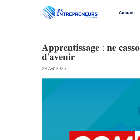
Accueil
𝐀𝐩𝐩𝐫𝐞𝐧𝐭𝐢𝐬𝐬𝐚𝐠𝐞 : 𝐧𝐞 𝐜𝐚𝐬𝐬
𝐝’𝐚𝐯𝐞𝐧𝐢𝐫
29 Avr 2025